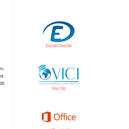
EcoleDirecte
es,
nt,
400
Vici 56