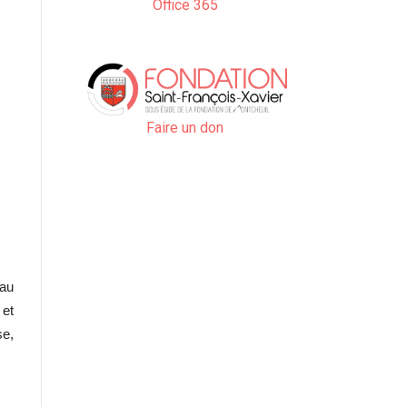
Office 365
Faire un don
 au
 et
se,