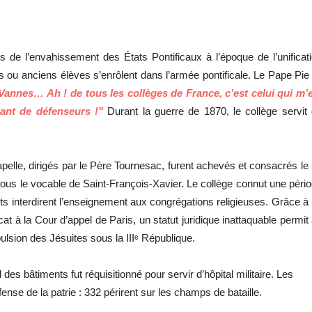
rs de l’envahissement des États Pontificaux à l’époque de l’unificat
es ou anciens élèves s’enrôlent dans l’armée pontificale. Le Pape Pie
Vannes… Ah ! de tous les collèges de France, c’est celui qui m’
ant de défenseurs !"
Durant la guerre de 1870, le collège servit
apelle, dirigés par le Père Tournesac, furent achevés et consacrés le
ous le vocable de Saint-François-Xavier. Le collège connut une péri
ts interdirent l’enseignement aux congrégations religieuses. Grâce à
at à la Cour d’appel de Paris, un statut juridique inattaquable permit
ulsion des Jésuites sous la IIIᵉ République.
s bâtiments fut réquisitionné pour servir d’hôpital militaire. Les
fense de la patrie : 332 périrent sur les champs de bataille.