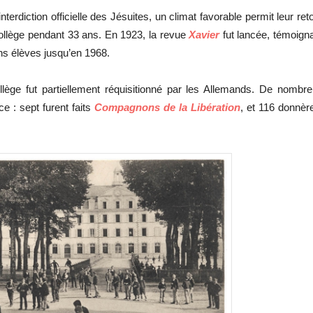
erdiction officielle des Jésuites, un climat favorable permit leur ret
 collège pendant 33 ans. En 1923, la revue
Xavier
fut lancée, témoign
ens élèves jusqu’en 1968.
lège fut partiellement réquisitionné par les Allemands. De nombr
e : sept furent faits
Compagnons de la Libération
, et 116 donnèr