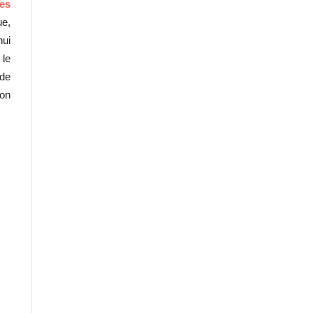
es
ue,
hui
 le
 de
ion