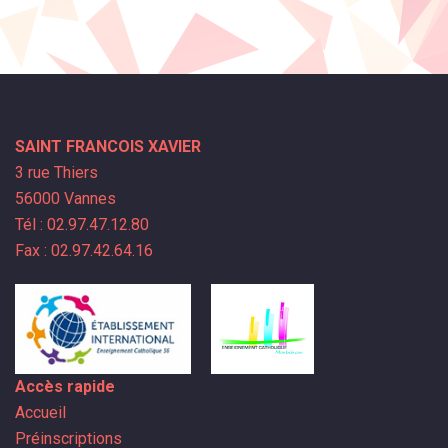
SAINT FRANCOIS XAVIER
3 rue Thiers
56000 Vannes
Tél : 02.97.47.12.80
Fax : 02.97.42.64.16
Accès rapide
Accueil
Préinscriptions