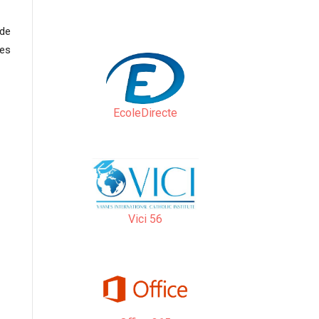
 de
res
EcoleDirecte
Vici 56