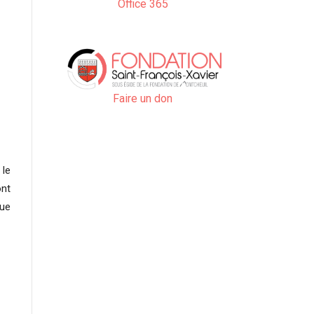
Office 365
Faire un don
 le
ont
que