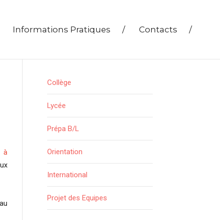
Informations Pratiques
/
Contacts
/
Collège
Lycée
Prépa B/L
Orientation
n à
aux
International
Projet des Equipes
 au