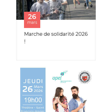
26
mars
Suivant
Préc
Marche de solidarité 2026
!