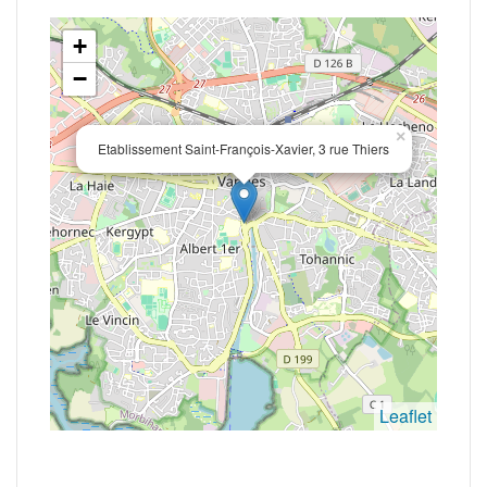
+
−
×
Etablissement Saint-François-Xavier, 3 rue Thiers
Leaflet