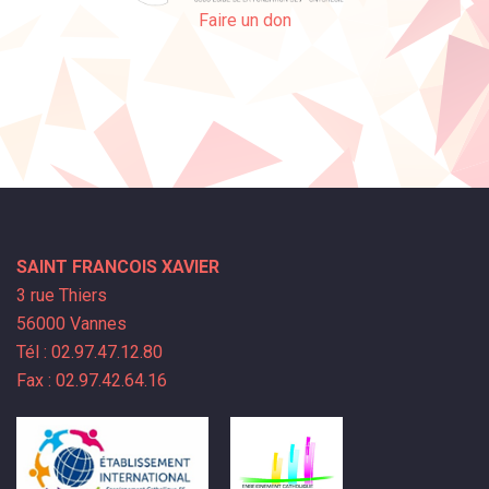
Faire un don
SAINT FRANCOIS XAVIER
3 rue Thiers
56000 Vannes
Tél : 02.97.47.12.80
Fax : 02.97.42.64.16