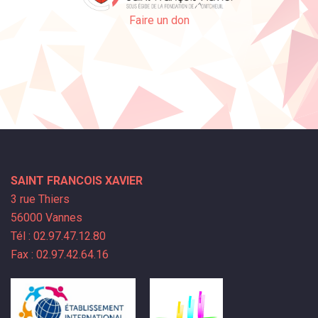
Faire un don
SAINT FRANCOIS XAVIER
3 rue Thiers
56000 Vannes
Tél : 02.97.47.12.80
Fax : 02.97.42.64.16