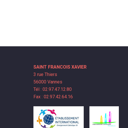
SAINT FRANCOIS XAVIER
3 rue Thiers
56000 Vannes
Tél : 02.97.47.12.80
Fax : 02.97.42.64.16