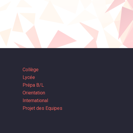
Collège
Lycée
Prépa B/L
Orientation
International
Projet des Equipes