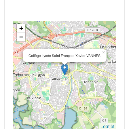
+
−
×
Collège Lycée Saint François-Xavier VANNES
Leaflet