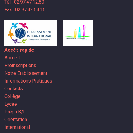
Tél : 02.97.47.12.80
Fax : 02.97.42.64.16
Accès rapide
Accueil
Préinscriptions
Notre Etablissement
Informations Pratiques
Contacts
Collège
Lycée
Prépa B/L
Orientation
International